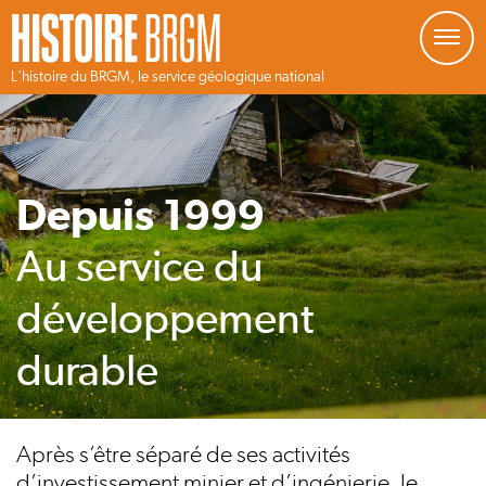
Gestion de vos préférences sur les cookies
L'histoire du BRGM, le service géologique national
Aller
au
contenu
principal
Depuis 1999
Au service du
développement
durable
Après s’être séparé de ses activités
d’investissement minier et d’ingénierie, le