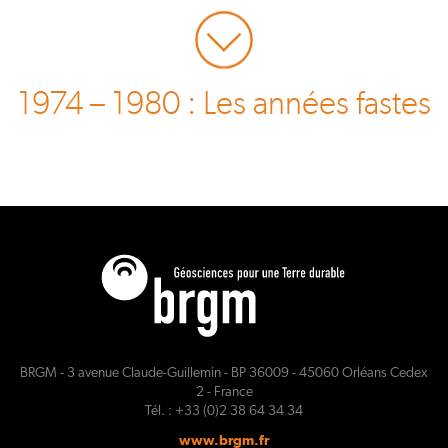
1974 – 1980 : Les années fastes
BRGM - 3 avenue Claude-Guillemin - BP 36009 - 45060 Orléans Cedex
2 - France
Tél. : +33 (0)2 38 64 34 34
www.brgm.fr