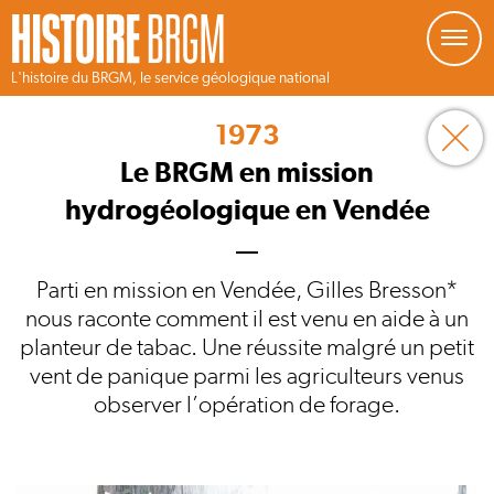
Gestion de vos préférences sur les cookies
L'histoire du BRGM, le service géologique national
Aller
au
1973
contenu
principal
Le BRGM en mission
hydrogéologique en Vendée
Parti en mission en Vendée, Gilles Bresson*
nous raconte comment il est venu en aide à un
planteur de tabac. Une réussite malgré un petit
vent de panique parmi les agriculteurs venus
observer l’opération de forage.