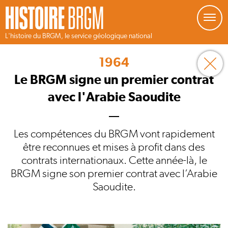
Gestion de vos préférences sur les cookies
L'histoire du BRGM, le service géologique national
Aller
au
1964
contenu
principal
Le BRGM signe un premier contrat
avec l'Arabie Saoudite
Les compétences du BRGM vont rapidement
être reconnues et mises à profit dans des
contrats internationaux. Cette année-là, le
BRGM signe son premier contrat avec l’Arabie
Saoudite.