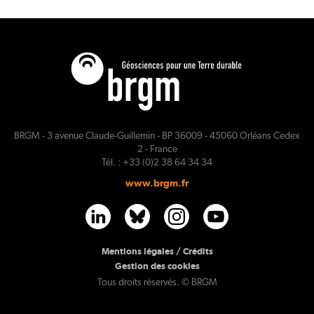
BRGM - 3 avenue Claude-Guillemin - BP 36009 - 45060 Orléans Cedex
2 - France
Tél. : +33 (0)2 38 64 34 34
www.brgm.fr
PL
Mentions légales / Crédits
Gestion des cookies
Tous droits réservés. © BRGM