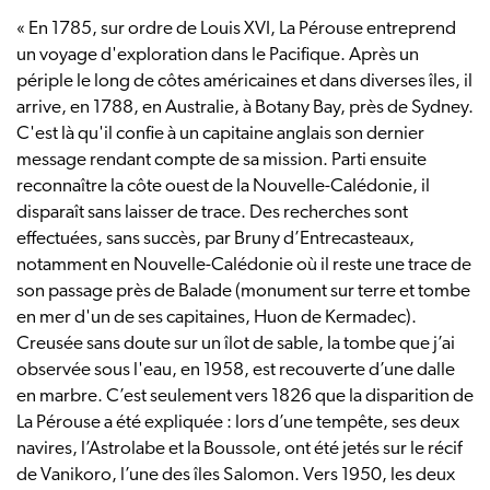
« En 1785, sur ordre de Louis XVI, La Pérouse entreprend
un voyage d'exploration dans le Pacifique. Après un
périple le long de côtes américaines et dans diverses îles, il
arrive, en 1788, en Australie, à Botany Bay, près de Sydney.
C'est là qu'il confie à un capitaine anglais son dernier
message rendant compte de sa mission. Parti ensuite
reconnaître la côte ouest de la Nouvelle-Calédonie, il
disparaît sans laisser de trace. Des recherches sont
effectuées, sans succès, par Bruny d’Entrecasteaux,
notamment en Nouvelle-Calédonie où il reste une trace de
son passage près de Balade (monument sur terre et tombe
en mer d'un de ses capitaines, Huon de Kermadec).
Creusée sans doute sur un îlot de sable, la tombe que j’ai
observée sous l'eau, en 1958, est recouverte d’une dalle
en marbre. C’est seulement vers 1826 que la disparition de
La Pérouse a été expliquée : lors d’une tempête, ses deux
navires, l’Astrolabe et la Boussole, ont été jetés sur le récif
de Vanikoro, l’une des îles Salomon. Vers 1950, les deux