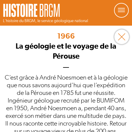
Gestion de vos préférences sur les cookies
L'histoire du BRGM, le service géologique national
Aller
au
1966
contenu
principal
La géologie et le voyage de la
Pérouse
C’est grâce à André Noesmoen et à la géologie
que nous savons aujourd’hui que l’expédition
de la Pérouse en 1785 fut une réussite.
Ingénieur géologue recruté par le BUMIFOM
en 1950, André Noesmoen a, pendant 40 ans,
exercé son métier dans une multitude de pays.
Il nous raconte cette incroyable histoire. Retour
sur un voyage vieux de plus de 200 ans.