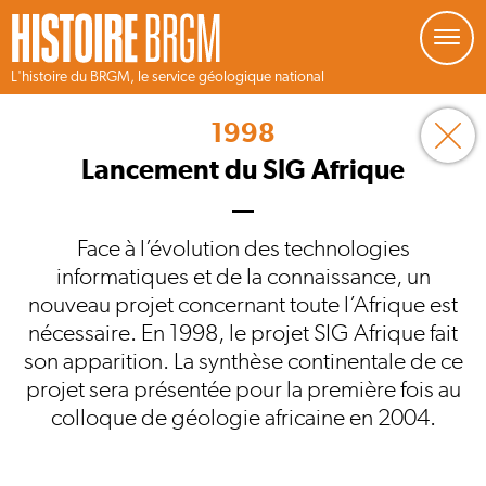
Gestion de vos préférences sur les cookies
L'histoire du BRGM, le service géologique national
Aller
au
1998
contenu
principal
Lancement du SIG Afrique
Face à l’évolution des technologies
informatiques et de la connaissance, un
nouveau projet concernant toute l’Afrique est
nécessaire. En 1998, le projet SIG Afrique fait
son apparition. La synthèse continentale de ce
projet sera présentée pour la première fois au
colloque de géologie africaine en 2004.