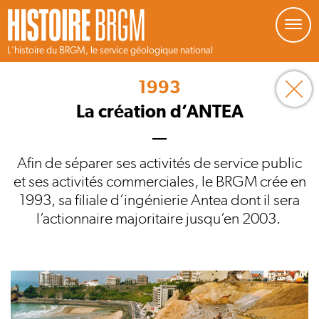
Gestion de vos préférences sur les cookies
L'histoire du BRGM, le service géologique national
Aller
au
1993
contenu
principal
La création d’ANTEA
Afin de séparer ses activités de service public
et ses activités commerciales, le BRGM crée en
1993, sa filiale d’ingénierie Antea dont il sera
l’actionnaire majoritaire jusqu’en 2003.