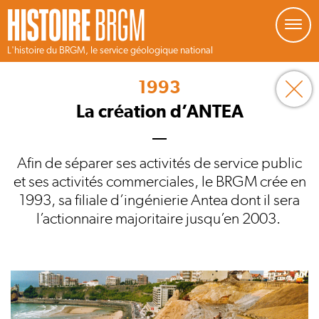
Gestion de vos préférences sur les cookies
L'histoire du BRGM, le service géologique national
Aller
au
1993
contenu
principal
La création d’ANTEA
Afin de séparer ses activités de service public
et ses activités commerciales, le BRGM crée en
1993, sa filiale d’ingénierie Antea dont il sera
l’actionnaire majoritaire jusqu’en 2003.