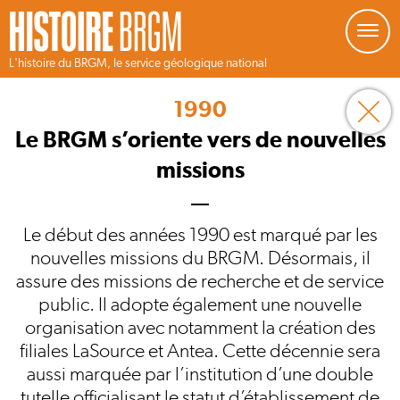
Gestion de vos préférences sur les cookies
L'histoire du BRGM, le service géologique national
Aller
au
1990
contenu
principal
Le BRGM s’oriente vers de nouvelles
missions
Le début des années 1990 est marqué par les
nouvelles missions du BRGM. Désormais, il
assure des missions de recherche et de service
public. Il adopte également une nouvelle
organisation avec notamment la création des
filiales LaSource et Antea. Cette décennie sera
aussi marquée par l’institution d’une double
tutelle officialisant le statut d’établissement de