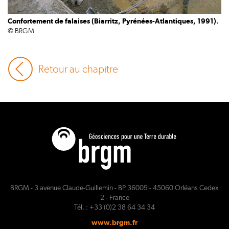
Confortement de falaises (Biarritz, Pyrénées-Atlantiques, 1991).
© BRGM
Retour au chapitre
BRGM - 3 avenue Claude-Guillemin - BP 36009 - 45060 Orléans Cedex
2 - France
Tél. : +33 (0)2 38 64 34 34
www.brgm.fr