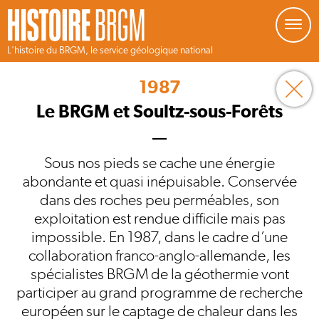
Gestion de vos préférences sur les cookies
L'histoire du BRGM, le service géologique national
Aller
au
1987
contenu
principal
Le BRGM et Soultz-sous-Forêts
Sous nos pieds se cache une énergie
abondante et quasi inépuisable. Conservée
dans des roches peu perméables, son
exploitation est rendue difficile mais pas
impossible. En 1987, dans le cadre d’une
collaboration franco-anglo-allemande, les
spécialistes BRGM de la géothermie vont
participer au grand programme de recherche
européen sur le captage de chaleur dans les