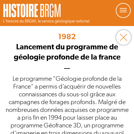
Gestion de vos préférences sur les cookies
L'histoire du BRGM, le service géologique national
Aller
au
1982
contenu
principal
Lancement du programme de
géologie profonde de la france
Le programme "Géologie profonde de la
France" a permis d’acquérir de nouvelles
connaissances du sous-sol grâce aux
campagnes de forages profonds. Malgré de
nombreuses données acquises ce programme
a pris fin en 1994 pour laisser place au
programme Géofrance 3D, un programme
d’imagerie en trois dimensions du sous-sol