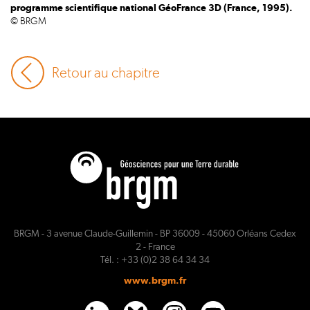
programme scientifique national GéoFrance 3D (France, 1995).
© BRGM
Retour au chapitre
BRGM - 3 avenue Claude-Guillemin - BP 36009 - 45060 Orléans Cedex
2 - France
Tél. : +33 (0)2 38 64 34 34
www.brgm.fr