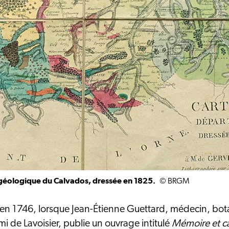
e géologique du Calvados, dressée en 1825.
© BRGM
 1746, lorsque Jean-Étienne Guettard, médecin, botani
i de Lavoisier, publie un ouvrage intitulé
Mémoire et ca