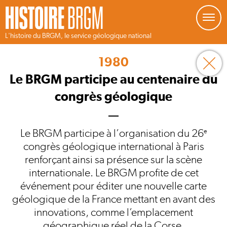
Gestion de vos préférences sur les cookies
L'histoire du BRGM, le service géologique national
Aller
au
1980
contenu
principal
Le BRGM participe au centenaire du
congrès géologique
Le BRGM participe à l’organisation du 26
e
congrès géologique international à Paris
renforçant ainsi sa présence sur la scène
internationale. Le BRGM profite de cet
événement pour éditer une nouvelle carte
géologique de la France mettant en avant des
innovations, comme l’emplacement
géographique réel de la Corse.